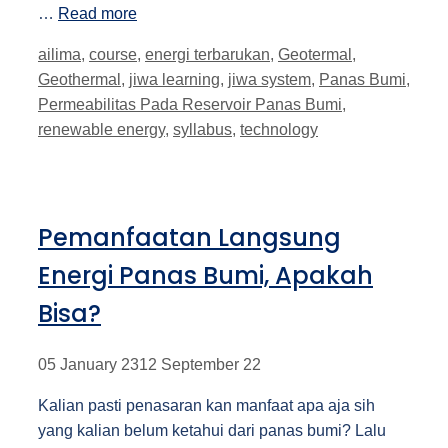
…
Read more
Tags
ailima
,
course
,
energi terbarukan
,
Geotermal
,
Geothermal
,
jiwa learning
,
jiwa system
,
Panas Bumi
,
Permeabilitas Pada Reservoir Panas Bumi
,
renewable energy
,
syllabus
,
technology
Pemanfaatan Langsung
Energi Panas Bumi, Apakah
Bisa?
05 January 23
12 September 22
Kalian pasti penasaran kan manfaat apa aja sih
yang kalian belum ketahui dari panas bumi? Lalu