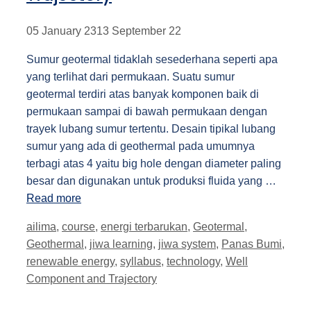
05 January 23
13 September 22
Sumur geotermal tidaklah sesederhana seperti apa
yang terlihat dari permukaan. Suatu sumur
geotermal terdiri atas banyak komponen baik di
permukaan sampai di bawah permukaan dengan
trayek lubang sumur tertentu. Desain tipikal lubang
sumur yang ada di geothermal pada umumnya
terbagi atas 4 yaitu big hole dengan diameter paling
besar dan digunakan untuk produksi fluida yang …
Read more
Tags
ailima
,
course
,
energi terbarukan
,
Geotermal
,
Geothermal
,
jiwa learning
,
jiwa system
,
Panas Bumi
,
renewable energy
,
syllabus
,
technology
,
Well
Component and Trajectory