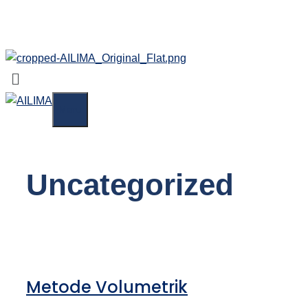
Skip
AILIMA
to
content
Menu
Menu
Uncategorized
Metode Volumetrik