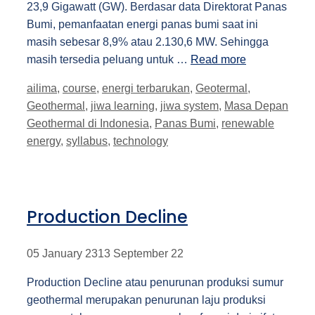
23,9 Gigawatt (GW). Berdasar data Direktorat Panas
Bumi, pemanfaatan energi panas bumi saat ini
masih sebesar 8,9% atau 2.130,6 MW. Sehingga
masih tersedia peluang untuk …
Read more
Tags
ailima
,
course
,
energi terbarukan
,
Geotermal
,
Geothermal
,
jiwa learning
,
jiwa system
,
Masa Depan
Geothermal di Indonesia
,
Panas Bumi
,
renewable
energy
,
syllabus
,
technology
Production Decline
05 January 23
13 September 22
Production Decline atau penurunan produksi sumur
geothermal merupakan penurunan laju produksi