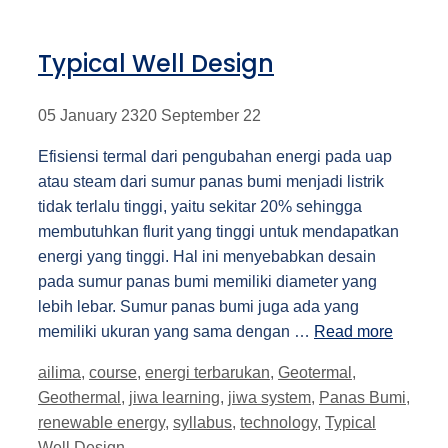
Typical Well Design
05 January 23
20 September 22
Efisiensi termal dari pengubahan energi pada uap
atau steam dari sumur panas bumi menjadi listrik
tidak terlalu tinggi, yaitu sekitar 20% sehingga
membutuhkan flurit yang tinggi untuk mendapatkan
energi yang tinggi. Hal ini menyebabkan desain
pada sumur panas bumi memiliki diameter yang
lebih lebar. Sumur panas bumi juga ada yang
memiliki ukuran yang sama dengan …
Read more
Tags
ailima
,
course
,
energi terbarukan
,
Geotermal
,
Geothermal
,
jiwa learning
,
jiwa system
,
Panas Bumi
,
renewable energy
,
syllabus
,
technology
,
Typical
Well Design