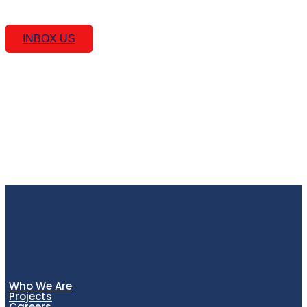
Curious
Feel Free!
INBOX US
Who We Are
Projects
Careers