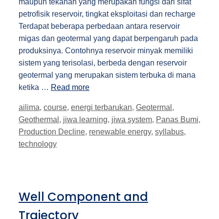
maupun tekanan yang merupakan fungsi dari sifat
petrofisik reservoir, tingkat eksploitasi dan recharge
Terdapat beberapa perbedaan antara reservoir
migas dan geotermal yang dapat berpengaruh pada
produksinya. Contohnya reservoir minyak memiliki
sistem yang terisolasi, berbeda dengan reservoir
geotermal yang merupakan sistem terbuka di mana
ketika …
Read more
Tags
ailima
,
course
,
energi terbarukan
,
Geotermal
,
Geothermal
,
jiwa learning
,
jiwa system
,
Panas Bumi
,
Production Decline
,
renewable energy
,
syllabus
,
technology
Well Component and
Trajectory