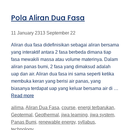
Pola Aliran Dua Fasa
11 January 23
13 September 22
Aliran dua fasa didefinisikan sebagai aliran bersama
yang interaktif antara 2 fasa berbeda dimana tiap
fasa mewakili massa atau volume materinya. Dalam
aliran panas bumi, 2 fasa yang dimaksud adalah
uap dan air. Aliran dua fasa ini sama seperti ketika
membuka keran yang berisi air panas, yang
biasanya terdapat uap yang keluar bersama air di …
Read more
Tags
ailima
,
Aliran Dua Fasa
,
course
,
energi terbarukan
,
Geotermal
,
Geothermal
,
jiwa learning
,
jiwa system
,
Panas Bumi
,
renewable energy
,
syllabus
,
technology