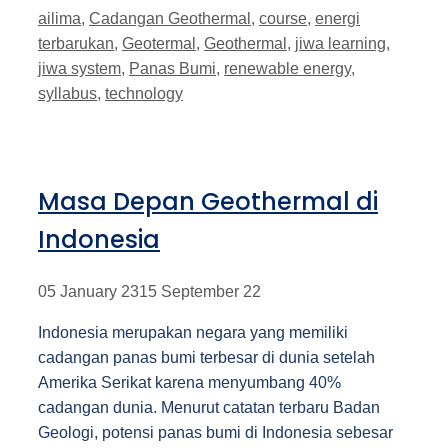
Tags
ailima
,
Cadangan Geothermal
,
course
,
energi
terbarukan
,
Geotermal
,
Geothermal
,
jiwa learning
,
jiwa system
,
Panas Bumi
,
renewable energy
,
syllabus
,
technology
Masa Depan Geothermal di
Indonesia
05 January 23
15 September 22
Indonesia merupakan negara yang memiliki
cadangan panas bumi terbesar di dunia setelah
Amerika Serikat karena menyumbang 40%
cadangan dunia. Menurut catatan terbaru Badan
Geologi, potensi panas bumi di Indonesia sebesar