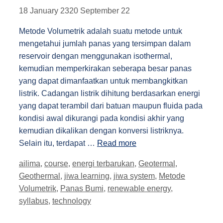
18 January 23
20 September 22
Metode Volumetrik adalah suatu metode untuk
mengetahui jumlah panas yang tersimpan dalam
reservoir dengan menggunakan isothermal,
kemudian memperkirakan seberapa besar panas
yang dapat dimanfaatkan untuk membangkitkan
listrik. Cadangan listrik dihitung berdasarkan energi
yang dapat terambil dari batuan maupun fluida pada
kondisi awal dikurangi pada kondisi akhir yang
kemudian dikalikan dengan konversi listriknya.
Selain itu, terdapat …
Read more
Tags
ailima
,
course
,
energi terbarukan
,
Geotermal
,
Geothermal
,
jiwa learning
,
jiwa system
,
Metode
Volumetrik
,
Panas Bumi
,
renewable energy
,
syllabus
,
technology