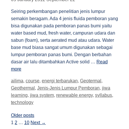
Seiring perkembangan penelitian jenis lumpur
semakin beragam. Ada 4 jenis fluida pemboran yang
bisa digunakan pada pemboran panas bumi yaitu
water based mud, fresh water, campuran udara dan
sabun (foam), serta aerated mud atau udara. Water
base mud biasa sangat umum digunakan sebagai
lumpur pemboran panas bumi. Dengan berbahan
dasar air lalu ditambahkan Active solid …
Read
more
Tags
ailima
,
course
,
energi terbarukan
,
Geotermal
,
Geothermal
,
Jenis-Jenis Lumpur Pemboran
,
jiwa
learning
,
jiwa system
,
renewable energy
,
syllabus
,
technology
Post
Older posts
navigation
Page
Page
Page
1
2
…
10
Next
→