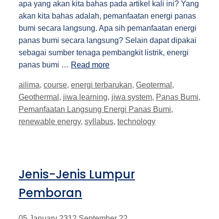
apa yang akan kita bahas pada artikel kali ini? Yang
akan kita bahas adalah, pemanfaatan energi panas
bumi secara langsung. Apa sih pemanfaatan energi
panas bumi secara langsung? Selain dapat dipakai
sebagai sumber tenaga pembangkit listrik, energi
panas bumi …
Read more
Tags
ailima
,
course
,
energi terbarukan
,
Geotermal
,
Geothermal
,
jiwa learning
,
jiwa system
,
Panas Bumi
,
Pemanfaatan Langsung Energi Panas Bumi
,
renewable energy
,
syllabus
,
technology
Jenis-Jenis Lumpur
Pemboran
05 January 23
12 September 22