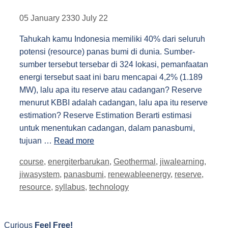
05 January 23
30 July 22
Tahukah kamu Indonesia memiliki 40% dari seluruh
potensi (resource) panas bumi di dunia. Sumber-
sumber tersebut tersebar di 324 lokasi, pemanfaatan
energi tersebut saat ini baru mencapai 4,2% (1.189
MW), lalu apa itu reserve atau cadangan? Reserve
menurut KBBI adalah cadangan, lalu apa itu reserve
estimation? Reserve Estimation Berarti estimasi
untuk menentukan cadangan, dalam panasbumi,
tujuan …
Read more
Tags
course
,
energiterbarukan
,
Geothermal
,
jiwalearning
,
jiwasystem
,
panasbumi
,
renewableenergy
,
reserve
,
resource
,
syllabus
,
technology
Curious
Feel Free!