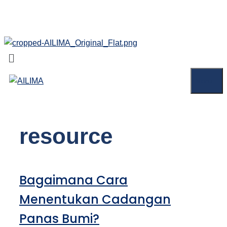
Skip
AILIMA
to
content
Menu
Menu
resource
Bagaimana Cara
Menentukan Cadangan
Panas Bumi?