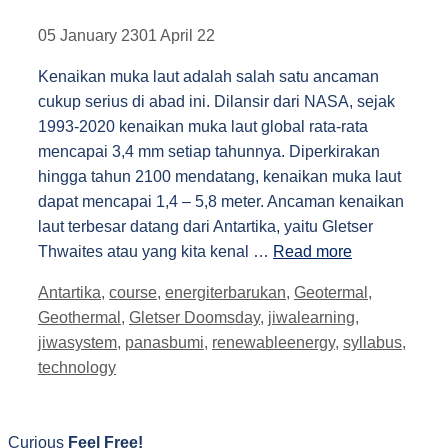
05 January 23
01 April 22
Kenaikan muka laut adalah salah satu ancaman
cukup serius di abad ini. Dilansir dari NASA, sejak
1993-2020 kenaikan muka laut global rata-rata
mencapai 3,4 mm setiap tahunnya. Diperkirakan
hingga tahun 2100 mendatang, kenaikan muka laut
dapat mencapai 1,4 – 5,8 meter. Ancaman kenaikan
laut terbesar datang dari Antartika, yaitu Gletser
Thwaites atau yang kita kenal …
Read more
Tags
Antartika
,
course
,
energiterbarukan
,
Geotermal
,
Geothermal
,
Gletser Doomsday
,
jiwalearning
,
jiwasystem
,
panasbumi
,
renewableenergy
,
syllabus
,
technology
Curious
Feel Free!