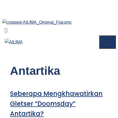
Skip
AILIMA
to
content
Menu
Menu
Antartika
Seberapa Mengkhawatirkan
Gletser “Doomsday”
Antartika?