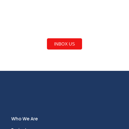
Curious
Feel Free!
INBOX US
Who We Are