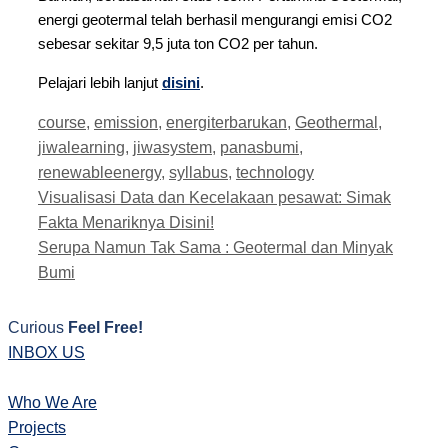
energi geotermal telah berhasil mengurangi emisi CO2
sebesar sekitar 9,5 juta ton CO2 per tahun.
Pelajari lebih lanjut
disini
.
Tags
course
,
emission
,
energiterbarukan
,
Geothermal
,
jiwalearning
,
jiwasystem
,
panasbumi
,
renewableenergy
,
syllabus
,
technology
Post
Visualisasi Data dan Kecelakaan pesawat: Simak
navigation
Fakta Menariknya Disini!
Serupa Namun Tak Sama : Geotermal dan Minyak
Bumi
Curious
Feel Free!
INBOX US
Who We Are
Projects