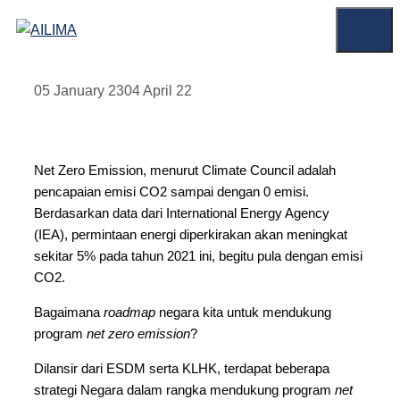
Skip
Menu
to
content
05 January 23
04 April 22
Net Zero Emission, menurut Climate Council adalah
pencapaian emisi CO2 sampai dengan 0 emisi.
Berdasarkan data dari International Energy Agency
(IEA), permintaan energi diperkirakan akan meningkat
sekitar 5% pada tahun 2021 ini, begitu pula dengan emisi
CO2.
Bagaimana
roadmap
negara kita untuk mendukung
program
net zero emission
?
Dilansir dari ESDM serta KLHK, terdapat beberapa
strategi Negara dalam rangka mendukung program
net