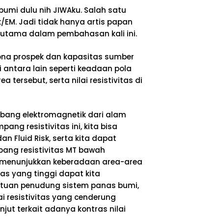
mi dulu nih JIWAku. Salah satu
M. Jadi tidak hanya artis papan
el utama dalam pembahasan kali ini.
na prospek dan kapasitas sumber
ntara lain seperti keadaan pola
 tersebut, serta nilai resistivitas di
bang elektromagnetik dari alam
ang resistivitas ini, kita bisa
n Fluid Risk, serta kita dapat
mpang resistivitas MT bawah
menunjukkan keberadaan area-area
as yang tinggi dapat kita
batuan penudung sistem panas bumi,
i resistivitas yang cenderung
jut terkait adanya kontras nilai