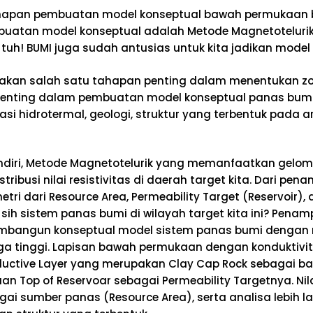
apan pembuatan model konseptual bawah permukaan bu
atan model konseptual adalah Metode Magnetotelurik/E
t tuh! BUMI juga sudah antusias untuk kita jadikan mod
kan salah satu tahapan penting dalam menentukan zo
enting dalam pembuatan model konseptual panas bumi a
i hidrotermal, geologi, struktur yang terbentuk pada area
ndiri, Metode Magnetotelurik yang memanfaatkan gelom
busi nilai resistivitas di daerah target kita. Dari penamp
i dari Resource Area, Permeability Target (Reservoir), da
a sih sistem panas bumi di wilayah target kita ini? Pena
bangun konseptual model sistem panas bumi dengan 
ngga tinggi. Lapisan bawah permukaan dengan konduktivit
nductive Layer yang merupakan Clay Cap Rock sebagai 
n Top of Reservoar sebagai Permeability Targetnya. Nila
i sumber panas (Resource Area), serta analisa lebih lan