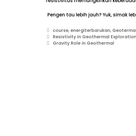
resistivitas memungkinkan keberadaa
Pengen tau lebih jauh? Yuk, simak lebi
course
,
energiterbarukan
,
Geoterma
Resistivity in Geothermal Exploratio
Gravity Role in Geothermal