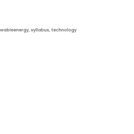
ewableenergy
,
syllabus
,
technology