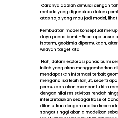
Caranya adalah dimulai dengan tah
metode yang digunakan dalam pembu
atas saja yang mau jadi model, liha
Pembuatan model konseptual merupa
daya panas bumi. –Beberapa unsur p
isoterm, geokimia dipermukaan, alteras
wilayah target kita.
Nah, dalam explorasi panas bumi se
inilah yang akan menggambarkan distri
mendapatkan informasi terkait geometr
menganalisa lebih lanjut, seperti ap
permukaan akan membantu kita mem
dengan nilai resistivitas rendah hi
interpretasikan sebagai Base of Co
dilanjutkan dengan analisa keberadaa
sangat tinggi akan dimodelkan sebaga