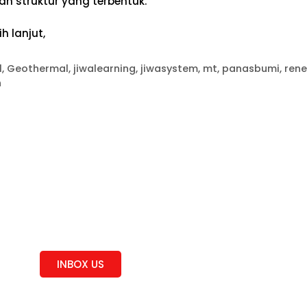
n struktur yang terbentuk.
h lanjut,
l
,
Geothermal
,
jiwalearning
,
jiwasystem
,
mt
,
panasbumi
,
ren
n
Curious
Feel Free!
INBOX US