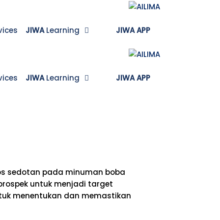
vices
JIWA
Learning
___
_
vices
JIWA
Learning
___
_
blos sedotan pada minuman boba
prospek untuk menjadi target
 untuk menentukan dan memastikan