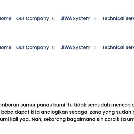
Home
Our Company
JIWA
System
Technical Ser
Home
Our Company
JIWA
System
Technical Ser
s pemboran sumur panas bumi itu tidak semudah menco
as boba dapat kita analogikan sebagai zona yang sudah 
umi kali yaa.. Nah, sekarang bagaimana sih cara kita